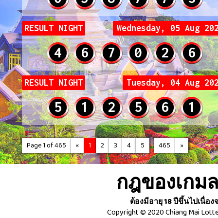
RESULT NIGHT
Wednesday, 05 Aug 20
4
6
7
0
2
6
RESULT NIGHT
Tuesday, 04 Aug 20
5
1
2
5
6
1
...
Page 1 of 465
«
1
2
3
4
5
465
»
กฎของเกมลอ
ต้องมีอายุ 18 ปีขึ้นไปเนื
Copyright © 2020 Chiang Mai Lotte