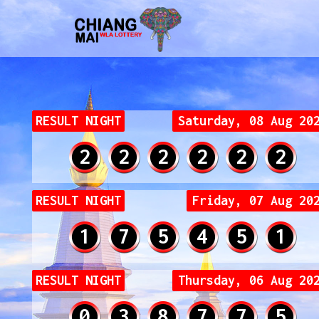
RESULT NIGHT
Saturday, 08 Aug 20
0
0
0
0
0
0
RESULT NIGHT
Friday, 07 Aug 20
1
7
5
4
5
1
RESULT NIGHT
Thursday, 06 Aug 20
0
3
8
7
7
5