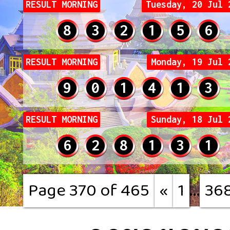
RESULT MORNING
Tuesday, 20 Jul 
8
3
2
1
5
6
RESULT MORNING
Monday, 19 Jul 
9
0
1
4
1
3
RESULT MORNING
Sunday, 18 Jul 
6
2
8
1
3
1
...
Page 370 of 465
«
1
36