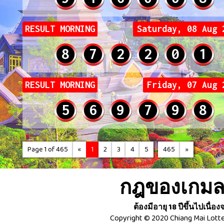
RESULT MORNING
Saturday, 08 Aug 
8
7
2
2
0
1
RESULT MORNING
Friday, 07 Aug 
5
6
9
7
9
8
...
Page 1 of 465
«
1
2
3
4
5
465
»
กฎของเกมลอ
ต้องมีอายุ 18 ปีขึ้นไปเนื
Copyright © 2020 Chiang Mai Lotte