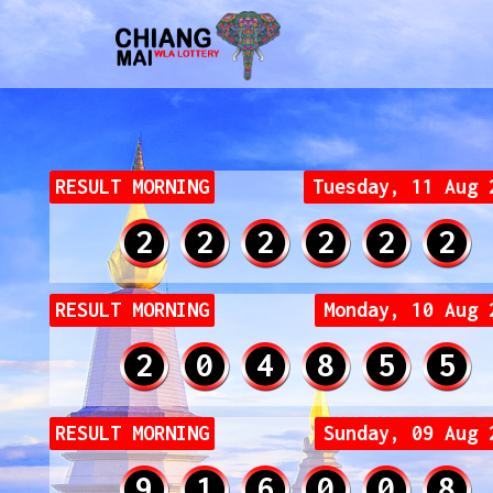
RESULT MORNING
Tuesday, 11 Aug 
0
0
0
0
0
0
RESULT MORNING
Monday, 10 Aug 
2
0
4
8
5
5
RESULT MORNING
Sunday, 09 Aug 
9
1
6
0
0
8