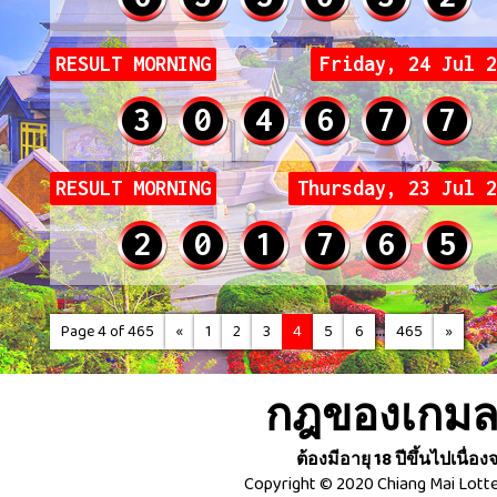
RESULT MORNING
Friday, 24 Jul 2
3
0
4
6
7
7
RESULT MORNING
Thursday, 23 Jul 2
2
0
1
7
6
5
...
Page 4 of 465
«
1
2
3
4
5
6
465
»
กฎของเกมลอ
ต้องมีอายุ 18 ปีขึ้นไปเนื
Copyright © 2020 Chiang Mai Lotte