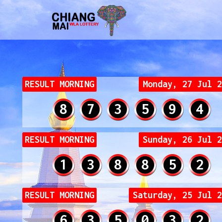
RESULT MORNING
Monday, 27 Jul 2
8
7
3
5
9
4
RESULT MORNING
Sunday, 26 Jul 2
1
3
8
8
5
2
RESULT MORNING
Saturday, 25 Jul 2
6
3
5
0
3
2